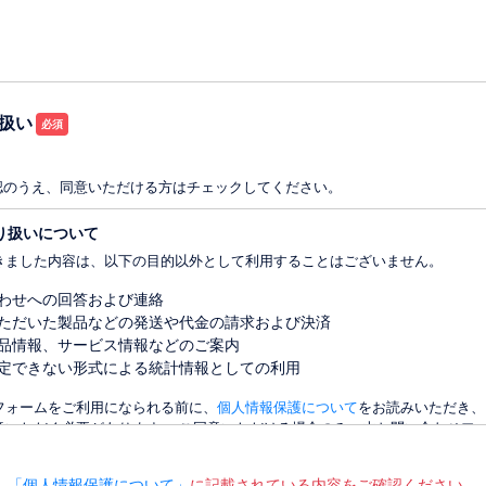
扱い
認のうえ、同意いただける方はチェックしてください。
り扱いについて
きました内容は、以下の目的以外として利用することはございません。
わせへの回答および連絡
ただいた製品などの発送や代金の請求および決済
品情報、サービス情報などのご案内
定できない形式による統計情報としての利用
フォームをご利用になられる前に、
個人情報保護について
をお読みいただき、
意いただく必要があります。 ご同意いただける場合のみ、本お問い合わせフ
「個人情報保護について」
に記載されている内容をご確認ください。